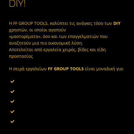
DIY!
Η FF GROUP TOOLS, καλύπτει τις ανάγκες τόσο των
DIY
χρηστών, οι οποίοι αγαπούν
«μαστορέματα», όσο και των επαγγελματιών που
αναζητούν μια πιο οικονομική λύση.
Αποτελείται από εργαλεία χειρός, βίδες και είδη
προστασίας
Η σειρά εργαλείων
FF GROUP TOOLS
είναι μοναδική για:
την ποιότητα, την ανθεκτικότητα και την αξιοπιστία
τις εξαιρετικά ανταγωνιστικές τιμές
τον εργονομικό σχεδιασμό και τις πρακτικές συσκευασίες
την ταχύτητα πώλησης της γκάμα των προϊόντων
την πιστοποίηση ISO 9001: 2008